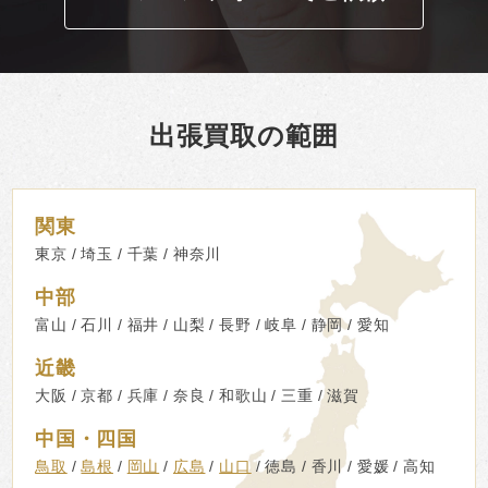
出張買取の範囲
関東
東京
埼玉
千葉
神奈川
中部
富山
石川
福井
山梨
長野
岐阜
静岡
愛知
近畿
大阪
京都
兵庫
奈良
和歌山
三重
滋賀
中国・四国
鳥取
島根
岡山
広島
山口
徳島
香川
愛媛
高知