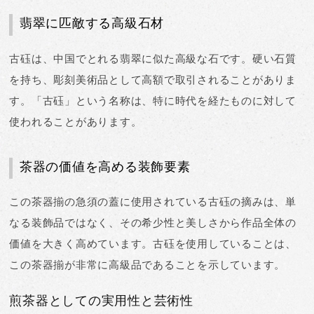
翡翠に匹敵する高級石材
古砡は、
中国でとれる翡翠に似た高級な石
です。硬い石質
を持ち、彫刻美術品として高額で取引されることがありま
す。「古砡」という名称は、特に時代を経たものに対して
使われることがあります。
茶器の価値を高める装飾要素
この茶器揃の急須の蓋に使用されている古砡の摘みは、単
なる装飾品ではなく、その希少性と美しさから
作品全体の
価値を大きく高めています
。古砡を使用していることは、
この茶器揃が非常に高級品であることを示しています。
煎茶器としての実用性と芸術性