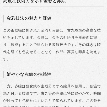
高度な技術力を示す金彩と赤絵
金彩技法の魅力と価値
この茶器揃に施された
金彩と赤絵は、古九谷焼の高度な技
術を示しています
。金彩は、金を含む絵具を器表面に塗
り、焼成することで得られる装飾技法です。その輝きは時
代を経ても色あせることなく、作品に高貴な印象を与えま
す。
鮮やかな赤絵の持続性
一方、赤絵は
酸化鉄を主成分とする絵具を使用し、低温で
焼き付ける技法
です。古九谷の赤絵は特に鮮やかで、時間
が経っても色褪せにくいことで知られています。この茶器