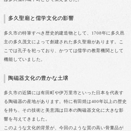
多久聖廟と儒学文化の影響
多久市の特筆すべき歴史的建造物として、
1708年に多久邑
主の多久茂文によって創建された多久聖廟
があります。こ
こでは孔子を祀っており、かつては儒学の教育機関として
機能していました。
陶磁器文化の豊かな土壌
多久市の近隣には
有田町や伊万里市といった日本を代表す
る陶磁器の産地
があります。特に有田焼は400年以上の歴史
を持ち、その技術と美意識は日本の陶磁器文化に大きな影
響を与えてきました。
このような文化的背景が、今回のような質の高い骨董品が