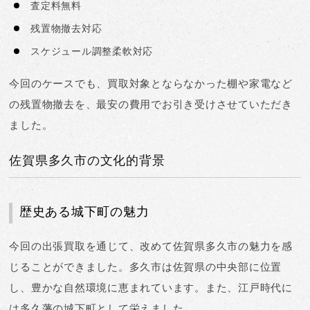
査定料無料
残置物撤去対応
スケジュール調整柔軟対応
今回のケースでも、買取対象とならなかった棚や家電など
の残置物撤去を、
最安の費用でお引き受け
させていただき
ました。
佐賀県多久市の文化的背景
歴史ある城下町の魅力
今回の出張買取を通じて、改めて
佐賀県多久市の魅力
を感
じることができました。多久市は佐賀県の中央部に位置
し、豊かな自然環境に恵まれています。また、江戸時代に
は多久藩の城下町として栄えました。