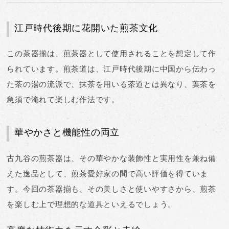
江戸時代後期に花開いた煎茶文化
この茶器揃は、
煎茶器として使用されることを想定
して作
られています。煎茶道は、江戸時代後期に中国から伝わっ
た茶の湯の流派で、抹茶を用いる茶道とは異なり、葉茶を
急須で淹れて楽しむ作法です。
華やかさと機能性の両立
古九谷の煎茶器は、その
華やかな装飾性と実用性を兼ね備
えた逸品
として、煎茶愛好家の間で高い評価を得ていま
す。今回の茶器揃も、その美しさと使いやすさから、煎茶
を楽しむ上で理想的な道具といえるでしょう。