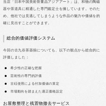
当店「日本中国美術骨董品アジアアート」は、
和物の陶磁
器や茶道具に精通した専門鑑定士を擁しています
。そのた
め、他社では見逃してしまうような作品の魅力や価値を的
確に見出すことができます。
総合的価値評価システム
今回の古九谷茶器揃についても、以下の観点から総合的に
評価しました：
希少性
の正確な把握
芸術性
の専門的評価
古砡使用
による付加価値の算定
市場動向
を踏まえた適正価格設定
お屋敷整理と残置物撤去サービス