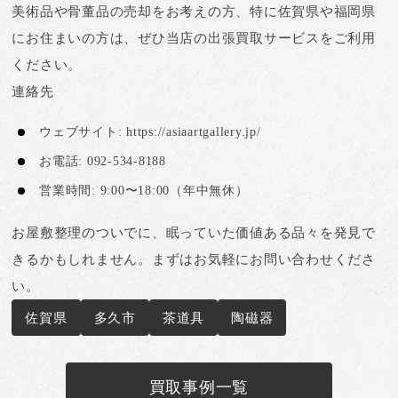
美術品や骨董品の売却をお考えの方、特に
佐賀県や福岡県
にお住まいの方
は、ぜひ当店の出張買取サービスをご利用
ください。
連絡先
ウェブサイト
:
https://asiaartgallery.jp/
お電話
: 092-534-8188
営業時間
: 9:00〜18:00（年中無休）
お屋敷整理のついでに、眠っていた価値ある品々を発見で
きるかもしれません。まずはお気軽にお問い合わせくださ
い。
佐賀県
多久市
茶道具
陶磁器
買取事例一覧