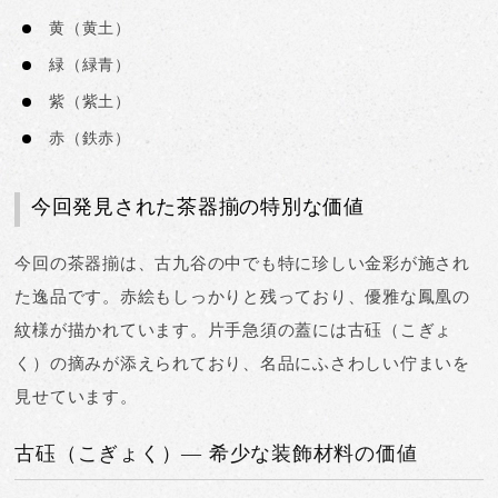
黄
（黄土）
緑
（緑青）
紫
（紫土）
赤
（鉄赤）
今回発見された茶器揃の特別な価値
今回の茶器揃は、古九谷の中でも特に珍しい
金彩が施され
た逸品
です。赤絵もしっかりと残っており、優雅な鳳凰の
紋様が描かれています。片手急須の蓋には
古砡（こぎょ
く）の摘み
が添えられており、名品にふさわしい佇まいを
見せています。
古砡（こぎょく）— 希少な装飾材料の価値