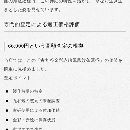
揃の鳳凰紋様は、この赤絵の特性を活かし、今なお生き生
きとした姿を見せています。
専門的査定による適正価格評価
66,000円という高額査定の根拠
当店では、この「古九谷金彩赤絵鳳凰紋茶器揃」の価値を
慎重に見極めました。
査定ポイント
製作時期の特定
九谷焼の窯元の来歴調査
古砡使用による付加価値
金彩・赤絵の保存状態
市場での希少性