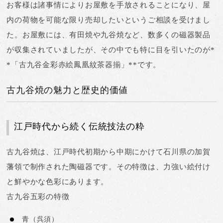
お客様は諸事情によりお屋敷を手放されることになり、屋
内の荷物を可能な限り売却したいというご相談を受けまし
た。お屋敷には、有田焼や九谷焼など、数多くの磁器製品
が収集されていましたが、その中でも特に目を引いたのが*
*「古九谷金彩赤絵鳳凰紋茶器揃」**です。
古九谷焼の魅力と歴史的価値
江戸時代から続く伝統技法の粋
古九谷焼は、
江戸時代初期から中期にかけて石川県の加賀
藩領で制作された陶磁器
です。その特徴は、力強い絵付け
と鮮やかな色彩にあります。
古九谷五彩の特徴
青
（呉須）