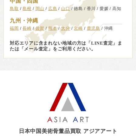
中国・四国
鳥取
島根
岡山
広島
山口
徳島
香川
愛媛
高知
九州・沖縄
福岡
長崎
佐賀
熊本
大分
宮崎
鹿児島
沖縄
対応エリアに含まれない地域の方は「LINE査定」ま
たは「メール査定」をご利用ください。
日本中国美術骨董品買取 アジアアート