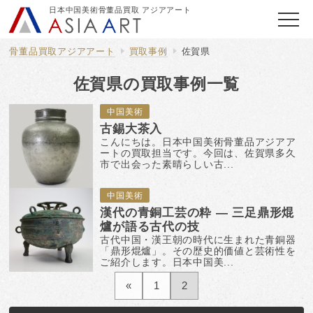
日本中国美術骨董品買取 アジアアート
骨董品買取アジアアート
買取事例
佐賀県
佐賀県の買取事例一覧
中国美術
古錫大茶入
こんにちは。日本中国美術骨董品アジアア
ートの買取担当です。今回は、佐賀県多久
市で出会った素晴らしい古...
中国美術
漢代の青銅工芸の粋 — 三足鼎形焜
爐が語る古代の技
古代中国・漢王朝の時代に生まれた青銅器
「鼎形焜爐」。その歴史的価値と芸術性を
ご紹介します。日本中国美...
«
1
2